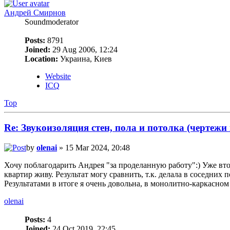
Андрей Смирнов
Soundmoderator
Posts:
8791
Joined:
29 Aug 2006, 12:24
Location:
Украина, Киев
Website
ICQ
Top
Re: Звукоизоляция стен, пола и потолка (чертежи
by
olenai
» 15 Mar 2024, 20:48
Хочу поблагодарить Андрея "за проделанную работу":) Уже вто
квартир живу. Результат могу сравнить, т.к. делала в соседни
Результатами в итоге я очень довольна, в монолитно-каркасно
olenai
Posts:
4
Joined:
24 Oct 2019, 22:45