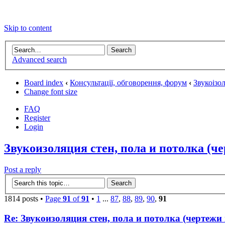
Skip to content
Advanced search
Board index
‹
Консультації, обговорення, форум
‹
Звукоізол
Change font size
FAQ
Register
Login
Звукоизоляция стен, пола и потолка (ч
Post a reply
1814 posts •
Page
91
of
91
•
1
...
87
,
88
,
89
,
90
,
91
Re: Звукоизоляция стен, пола и потолка (чертежи