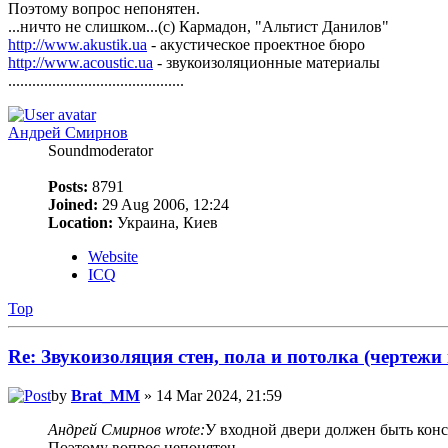
Поэтому вопрос непонятен.
...ничто не слишком...(с) Кармадон, "Альтист Данилов"
http://www.akustik.ua
- акустическое проектное бюро
http://www.acoustic.ua
- звукоизоляционные материалы
............................................
Андрей Смирнов
Soundmoderator
Posts:
8791
Joined:
29 Aug 2006, 12:24
Location:
Украина, Киев
Website
ICQ
Top
Re: Звукоизоляция стен, пола и потолка (чертежи
by
Brat_MM
» 14 Mar 2024, 21:59
Андрей Смирнов wrote:
У входной двери должен быть конс
Поэтому вопрос непонятен.