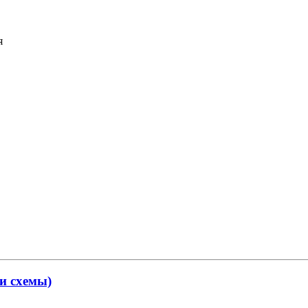
я
 и схемы)