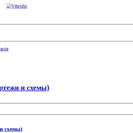
яція
ертежи и схемы)
 и схемы)