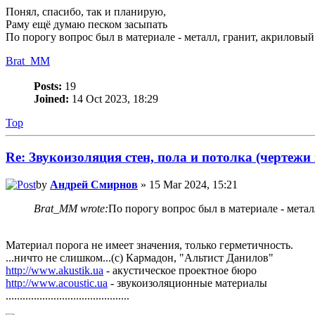
Понял, спасибо, так и планирую,
Раму ещё думаю песком засыпать
По порогу вопрос был в материале - металл, гранит, акриловый 
Brat_MM
Posts:
19
Joined:
14 Oct 2023, 18:29
Top
Re: Звукоизоляция стен, пола и потолка (чертежи
by
Андрей Смирнов
» 15 Mar 2024, 15:21
Brat_MM wrote:
По порогу вопрос был в материале - металл
Материал порога не имеет значения, только герметичность.
...ничто не слишком...(с) Кармадон, "Альтист Данилов"
http://www.akustik.ua
- акустическое проектное бюро
http://www.acoustic.ua
- звукоизоляционные материалы
............................................