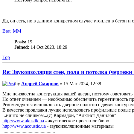
Да, он есть, но в данном конкретном случае утоплен в бетон 
Brat_MM
Posts:
19
Joined:
14 Oct 2023, 18:29
Top
Re: Звукоизоляция стен, пола и потолка (чертежи
by
Андрей Смирнов
» 15 Mar 2024, 12:38
Мне неизвестна конструкция вашей двери, поэтому советовать 
Но ответ очевиден — необходимо обеспечить герметичность п
Рекомендуется использовать дверное полотно с двумя контура
В качестве прокладки лучше использовать профильные полые 
...ничто не слишком...(с) Кармадон, "Альтист Данилов"
http://www.akustik.ua
- акустическое проектное бюро
http://www.acoustic.ua
- звукоизоляционные материалы
............................................