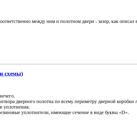
и соответственно между ним и полотном двери - зазор, как опис
 и схемы)
нечего.
ритвора дверного полотна по всему периметру дверной коробки
ми уплотнения.
резиновые уплотнители, имеющие сечение в виде буквы «D».