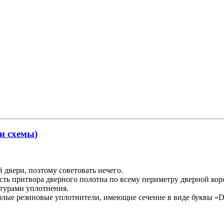
 и схемы)
 двери, поэтому советовать нечего.
сть притвора дверного полотна по всему периметру дверной к
нтурами уплотнения.
олые резиновые уплотнители, имеющие сечение в виде буквы «D