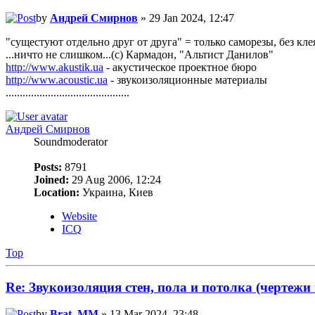
by
Андрей Смирнов
» 29 Jan 2024, 12:47
"сущестуют отдельно друг от друга" = только саморезы, без кле
...ничто не слишком...(с) Кармадон, "Альтист Данилов"
http://www.akustik.ua
- акустическое проектное бюро
http://www.acoustic.ua
- звукоизоляционные материалы
............................................
Андрей Смирнов
Soundmoderator
Posts:
8791
Joined:
29 Aug 2006, 12:24
Location:
Украина, Киев
Website
ICQ
Top
Re: Звукоизоляция стен, пола и потолка (чертежи
by
Brat_MM
» 13 Mar 2024, 23:48