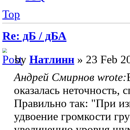
Top
Re: дБ / дБА
by
Натлинн
» 23 Feb 2
Андрей Смирнов wrote:
оказалась неточность, с
Правильно так: "При и
удвоение громкости гру
увеличению уровня шум