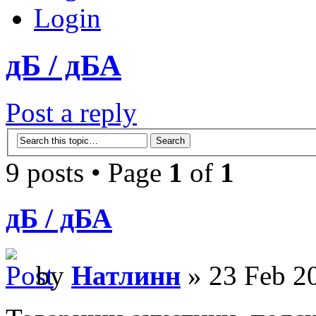
Login
дБ / дБА
Post a reply
9 posts • Page
1
of
1
дБ / дБА
by
Натлинн
» 23 Feb 2