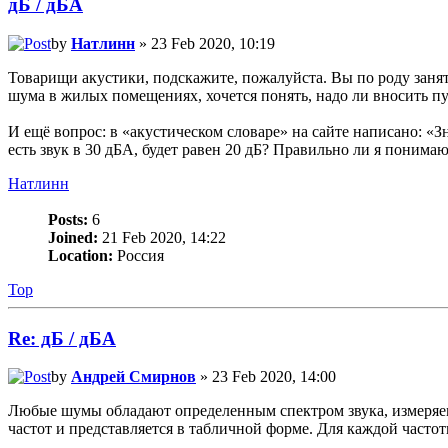
дБ / дБА
by
Натлинн
» 23 Feb 2020, 10:19
Товарищи акустики, подскажите, пожалуйста. Вы по роду занят
шума в жилых помещениях, хочется понять, надо ли вносить п
И ещё вопрос: в «акустическом словаре» на сайте написано: «
есть звук в 30 дБА, будет равен 20 дБ? Правильно ли я понима
Натлинн
Posts:
6
Joined:
21 Feb 2020, 14:22
Location:
Россия
Top
Re: дБ / дБА
by
Андрей Смирнов
» 23 Feb 2020, 14:00
Любые шумы обладают определенным спектром звука, измеряем
частот и представляется в табличной форме. Для каждой частот