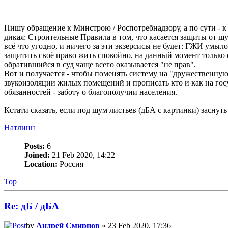
Пишу обращение к Минстрою / Роспотребнадзору, а по сути - к
дикая: Строительные Правила в том, что касается защиты от ш
всё что угодно, и ничего за эти экзерсисы не будет: ГЖИ умы
защитить своё право жить спокойно, на данный момент только од
обратившийся в суд чаще всего оказывается "не прав".
Вот и получается - чтобы поменять систему на "дружественную
звукоизоляции жилых помещений и прописать кто и как на гос
обязанностей - заботу о благополучии населения.
Кстати сказать, если под шум листьев (дБА с картинки) заснуть
Натлинн
Posts:
6
Joined:
21 Feb 2020, 14:22
Location:
Россия
Top
Re: дБ / дБА
by
Андрей Смирнов
» 23 Feb 2020, 17:36