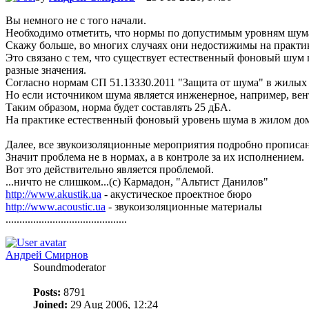
Вы немного не с того начали.
Необходимо отметить, что нормы по допустимым уровням шума 
Скажу больше, во многих случаях они недостижимы на практик
Это связано с тем, что существует естественный фоновый шум 
разные значения.
Согласно нормам СП 51.13330.2011 "Защита от шума" в жилых
Но если источником шума является инженерное, например, вен
Таким образом, норма будет составлять 25 дБА.
На практике естественный фоновый уровень шума в жилом дом
Далее, все звукоизоляционные мероприятия подробно прописан
Значит проблема не в нормах, а в контроле за их исполнением.
Вот это действительно является проблемой.
...ничто не слишком...(с) Кармадон, "Альтист Данилов"
http://www.akustik.ua
- акустическое проектное бюро
http://www.acoustic.ua
- звукоизоляционные материалы
............................................
Андрей Смирнов
Soundmoderator
Posts:
8791
Joined:
29 Aug 2006, 12:24