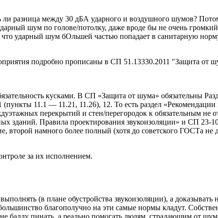
ть ли разница между 30 дБА ударного и воздушного шумов? Пото
т ударный шум по голове/потолку, даже вроде бы не очень громки
 что ударный шум бОльшей частью попадает в санитарную норму 
оприятия подробно прописаны в СП 51.13330.2011 "Защита от ш
ательность кусками. В СП «Защита от шума» обязательны Разделы 1
), 11 (пункты 11.1 — 11.21, 11.26), 12. То есть раздел «Рекомен
уэтажных перекрытий и стен/перегородок к обязательным не от
х зданий. Правила проектирования звукоизоляции» и СП 23-1
 второй намного более полный (хотя до советского ГОСТа не дот
контроле за их исполнением.
выполнять (в плане обустройства звукоизоляции), а доказывать 
 – большинство благополучно на эти самые нормы кладут. Собств
не балду пинать, а реально помогать людям, страдающим от шум