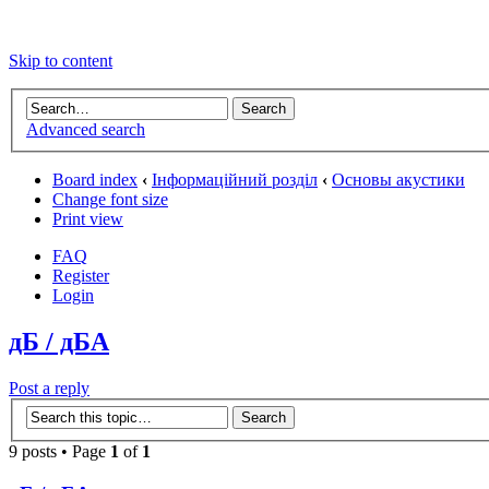
Skip to content
Advanced search
Board index
‹
Інформаційний розділ
‹
Основы акустики
Change font size
Print view
FAQ
Register
Login
дБ / дБА
Post a reply
9 posts • Page
1
of
1