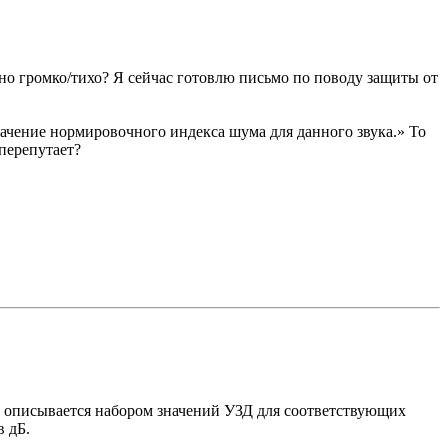
ьно громко/тихо? Я сейчас готовлю письмо по поводу защиты от
начение нормировочного индекса шума для данного звука.» То
 перепутает?
 описывается набором значений УЗД для соответствующих
в дБ.