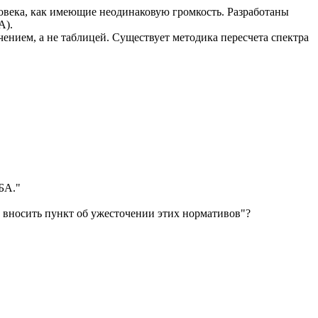
ловека, как имеющие неодинаковую громкость. Разработаны
А).
ением, а не таблицей. Существует методика пересчета спектра
БА."
и вносить пункт об ужесточении этих нормативов"?