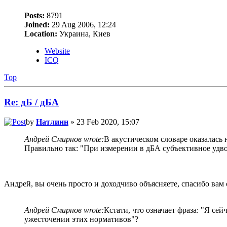
Posts:
8791
Joined:
29 Aug 2006, 12:24
Location:
Украина, Киев
Website
ICQ
Top
Re: дБ / дБА
by
Натлинн
» 23 Feb 2020, 15:07
Андрей Смирнов wrote:
В акустическом словаре оказалась 
Правильно так: "При измерении в дБА субъективное удво
Андрей, вы очень просто и доходчиво объясняете, спасибо вам 
Андрей Смирнов wrote:
Кстати, что означает фраза: "Я се
ужесточении этих нормативов"?