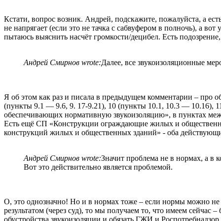
Кстати, вопрос возник. Андрей, подскажите, пожалуйста, а ес
не напрягает (если это не тачка с сабвуфером в полночь), а во
пытаюсь выяснить насчёт громкости/децибел. Есть подозрение,
Андрей Смирнов wrote:
Далее, все звукоизоляционные мер
Я об этом как раз и писала в предыдущем комментарии – про обяз
(пункты 9.1 — 9.6, 9. 17-9.21), 10 (пункты 10.1, 10.3 — 10.16
обеспечивающих нормативную звукоизоляцию», в пунктах межд
Есть ещё СП «Конструкции ограждающие жилых и общественны
конструкций жилых и общественных зданий» - оба действующие,
Андрей Смирнов wrote:
Значит проблема не в нормах, а в 
Вот это действительно является проблемой.
О, это однозначно! Но и в нормах тоже – если нормы можно не 
результатом (через суд), то мы получаем то, что имеем сейчас
обустройства звукоизоляции и обязать ГЖИ и Роспотребнадзор 