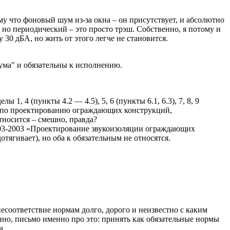
му что фоновый шум из-за окна – он присутствует, и абсолютно
й но периодический – это просто трэш. Собственно, я потому и
30 дБА, но жить от этого легче не становится.
ума" и обязательны к исполнению.
, 4 (пункты 4.2 — 4.5), 5, 6 (пункты 6.1, 6.3), 7, 8, 9
дации по проектированию ограждающих конструкций,
носится – смешно, правда?
03-2003 «Проектирование звукоизоляции ограждающих
ягивает), но оба к обязательным не относятся.
несоответствие нормам долго, дорого и неизвестно с каким
енно, письмо именно про это: принять как обязательные нормы
а.