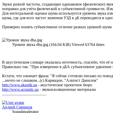
Звуки разной частоты, создающие одинаковое (физическое) зв
поправки для учёта физической и субъективной громкости. Из
Для интегральной оценки шума используется уровень звука изм
шума, где для всех частот значения УЗД в дБ переводятся в одн
Примерно понять субъективное отличие разных уровней шума
Уровни звука dba.jpg (164.04 KiB) Viewed 63764 times
В акустическом словаре оказалась неточность, спасибо, что её 
Правильно так: "При измерении в дБА субъективное удвоение 
Кстати, что означает фраза: "Я сейчас готовлю письмо по пов
...ничто не слишком...(с) Кармадон, "Альтист Данилов"
http://www.akustik.ua
- акустическое проектное бюро
http://www.acoustic.ua
- звукоизоляционные материалы
............................................
Андрей Смирнов
Soundmoderator