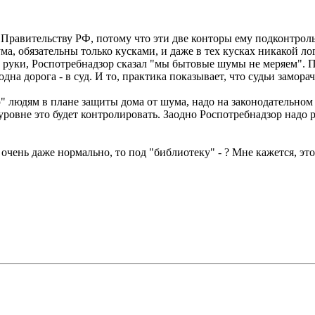
 Правительству РФ, потому что эти две конторы ему подконтрол
ума, обязательны только кусками, и даже в тех кусках никакой 
ло руки, Роспотребнадзор сказал "мы бытовые шумы не меряем".
на дорога - в суд. И то, практика показывает, что судьи замора
" людям в плане защиты дома от шума, надо на законодательном
уровне это будет контролировать. Заодно Роспотребнадзор надо
 очень даже нормально, то под "библиотеку" - ? Мне кажется, эт