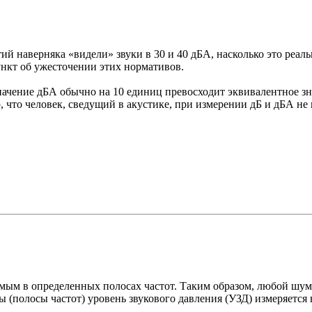
ий наверняка «видели» звуки в 30 и 40 дБА, насколько это реал
ункт об ужесточении этих нормативов.
Значение дБА обычно на 10 единиц превосходит эквивалентное з
ю, что человек, сведущий в акустике, при измерении дБ и дБА не
ым в определенных полосах частот. Таким образом, любой шум
ы (полосы частот) уровень звукового давления (УЗД) измеряется 