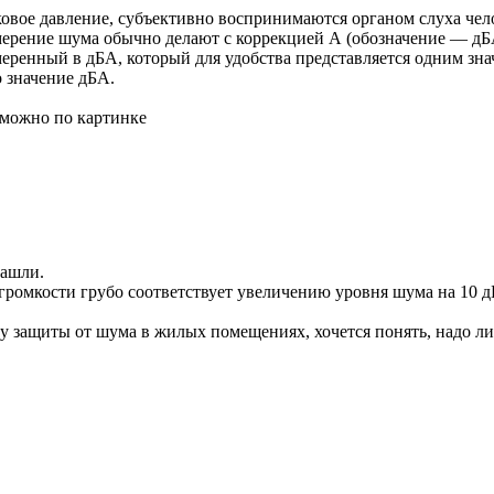
уковое давление, субъективно воспринимаются органом слуха че
мерение шума обычно делают с коррекцией А (обозначение — дБ
еренный в дБА, который для удобства представляется одним знач
о значение дБА.
 можно по картинке
нашли.
громкости грубо соответствует увеличению уровня шума на 10 д
оду защиты от шума в жилых помещениях, хочется понять, надо л