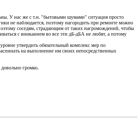
ьны. У нас же с т.н. "бытовыми шумами" ситуация просто
логики не наблюдается, поэтому нагородить при ремонте можно
 Поэтому соседям, страдающим от таких нагромождений, чтобы
чиваться с вниканием во все эти дБ-дБА не любят, а потому
 уровне утвердить обязательный комплекс мер по
 распинать на выполнение им своих непосредственных
о довольно громко.