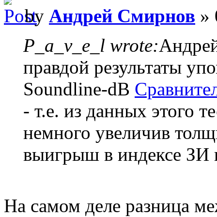
by
Андрей Смирнов
» 
P_a_v_e_l wrote:
Андрей
правдой результаты упо
Soundline-dB
Сравнител
- т.е. из данных этого т
немного увеличив толщ
выигрыш в индексе ЗИ в
На самом деле разница ме