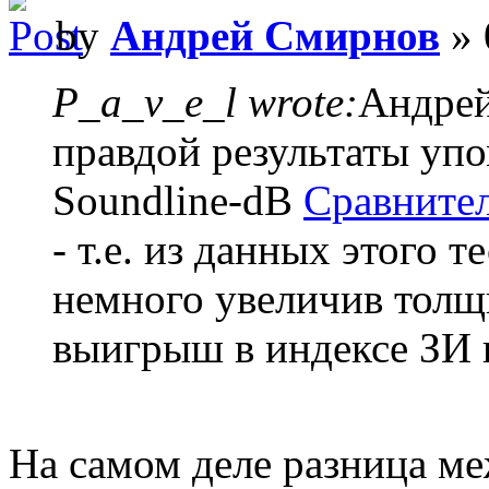
by
Андрей Смирнов
» 
P_a_v_e_l wrote:
Андрей
правдой результаты упо
Soundline-dB
Сравнител
- т.е. из данных этого т
немного увеличив толщ
выигрыш в индексе ЗИ в
На самом деле разница ме