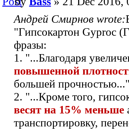
by
Bass
» 21 Dec 2016, 
Андрей Смирнов wrote:
"Гипсокартон Gyproc (Г
фразы:
1. "...Благодаря увели
повышенной плотност
большей прочностью...
2. "...Кроме того, гип
весят на 15% меньше
транспортировку, перен