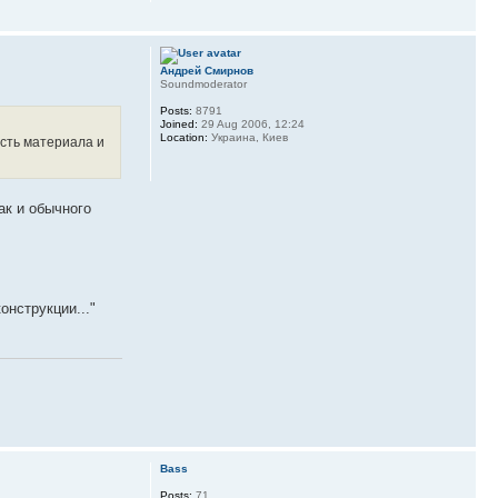
Андрей Смирнов
Soundmoderator
Posts:
8791
Joined:
29 Aug 2006, 12:24
Location:
Украина, Киев
ость материала и
ак и обычного
онструкции..."
Bass
Posts:
71