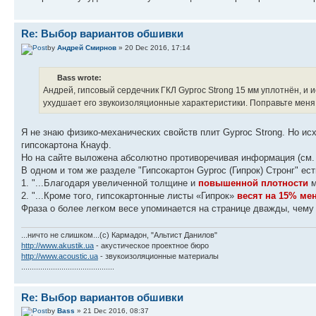
Re: Выбор вариантов обшивки
by
Андрей Смирнов
» 20 Dec 2016, 17:14
Bass wrote:
Андрей, гипсовый сердечник ГКЛ Gyproc Strong 15 мм уплотнён, и
ухудшает его звукоизоляционные характеристики. Поправьте меня
Я не знаю физико-механических свойств плит Gyproc Strong. Но исх
гипсокартона Кнауф.
Но на сайте выложена абсолютно противоречивая информация (см
В одном и том же разделе "Гипсокартон Gyproc (Гипрок) Стронг" ес
1. "...Благодаря увеличенной толщине и
повышенной плотности
м
2. "...Кроме того, гипсокартонные листы «Гипрок»
весят на 15% ме
Фраза о более легком весе упоминается на странице дважды, чему 
...ничто не слишком...(с) Кармадон, "Альтист Данилов"
http://www.akustik.ua
- акустическое проектное бюро
http://www.acoustic.ua
- звукоизоляционные материалы
............................................
Re: Выбор вариантов обшивки
by
Bass
» 21 Dec 2016, 08:37