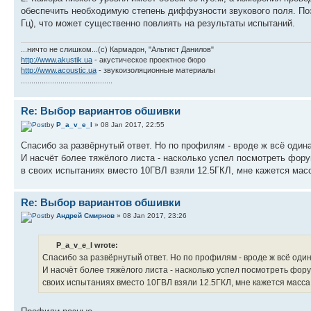
обеспечить необходимую степень диффузности звукового поля. Поэ
Гц), что может существенно повлиять на результаты испытаний.
...ничто не слишком...(с) Кармадон, "Альтист Данилов"
http://www.akustik.ua
- акустическое проектное бюро
http://www.acoustic.ua
- звукоизоляционные материалы
............................................
Re: Выбор вариантов обшивки
by
P_a_v_e_l
» 08 Jan 2017, 22:55
Спасибо за развёрнутый ответ. Но по профилям - вроде ж всё одинак
И насчёт более тяжёлого листа - насколько успел посмотреть фор
в своих испытаниях вместо 10ГВЛ взяли 12.5ГКЛ, мне кажется масс
Re: Выбор вариантов обшивки
by
Андрей Смирнов
» 08 Jan 2017, 23:26
P_a_v_e_l wrote:
Спасибо за развёрнутый ответ. Но по профилям - вроде ж всё одинак
И насчёт более тяжёлого листа - насколько успел посмотреть фор
своих испытаниях вместо 10ГВЛ взяли 12.5ГКЛ, мне кажется масса