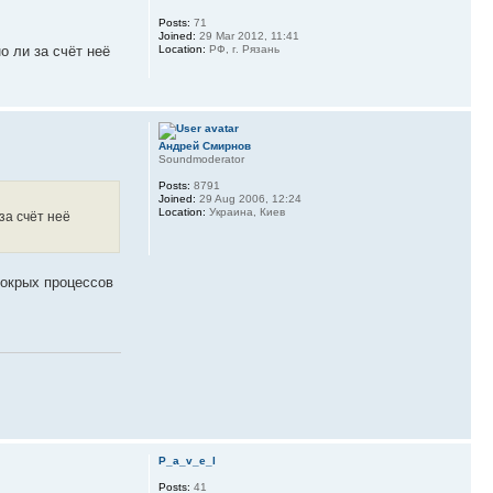
Posts:
71
Joined:
29 Mar 2012, 11:41
 ли за счёт неё
Location:
РФ, г. Рязань
Андрей Смирнов
Soundmoderator
Posts:
8791
Joined:
29 Aug 2006, 12:24
Location:
Украина, Киев
за счёт неё
мокрых процессов
P_a_v_e_l
Posts:
41