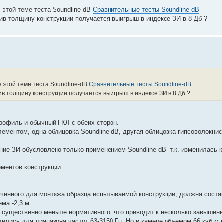
 этой теме теста Soundline-dB
Сравнительные тесты Soundline-dB
ичив толщину конструкции получается выигрыш в индексе ЗИ в 8 Дб ?
в этой теме теста Soundline-dB
Сравнительные тесты Soundline-dB
ичив толщину конструкции получается выигрыш в индексе ЗИ в 8 Дб ?
рофиль и обычный ГКЛ с обеих сторон.
лементом, одна облицовка Soundline-dB, другая облицовка гипсоволокни
ние ЗИ обусловлено только применением Soundline-dB, т.к. изменилась 
ементов конструкции.
ченного для монтажа образца испытываемой конструкции, должна соста
ма -2,3 м.
е. существенно меньше нормативного, что приводит к несколько завышен
одились для диапазона частот 63-3150 Гц. Но в камере объемом 66 куб.м