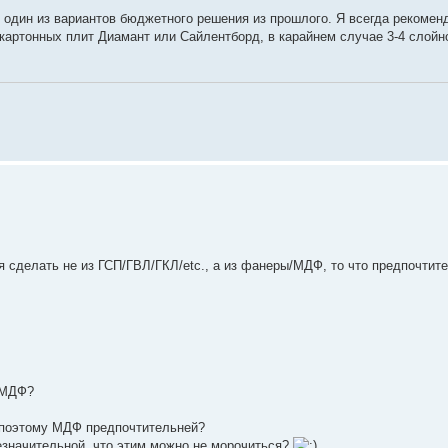
 один из вариантов бюджетного решения из прошлого. Я всегда рекомен
окартонных плит Диамант или Сайлентборд, в карайнем случае 3-4 слойн
сделать не из ГСП/ГВЛ/ГКЛ/etc., а из фанеры/МДФ, то что предпочтит
 МДФ?
 поэтому МДФ предпочтительней?
езначительной, что этим можно не морочиться?