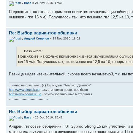
by
Bass
» 24 Nov 2016, 17:48
Подскажите, на сколько примерно снизится звукоизоляция облицовк
обшивки - гкл 15 мм). Получилось так, что поменял гвл 12,5 на 10,
Re: Выбор вариантов обшивки
by
Андрей Смирнов
» 24 Nov 2016, 18:02
Bass wrote:
Подскажите, на сколько примерно снизится звукоизоляция облицовк
гкл 15 мм). Получилось так, что поменял гвл 12,5 на 10, теперь во
Разница будет незначительной, скорее всего незаметной, т.к. вы по
...ничто не слишком...(с) Кармадон, "Альтист Данилов"
http://www.akustik.ua
- акустическое проектное бюро
http://www.acoustic.ua
- звукоизоляционные материалы
............................................
Re: Выбор вариантов обшивки
by
Bass
» 20 Dec 2016, 15:43
Андрей, гипсовый сердечник ГКЛ Gyproc Strong 15 мм уплотнён, и 
материала и ухудшает его звукоизоляционные характеристики. Поп