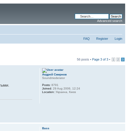
Advanced search
FAQ
Register
Login
56 posts •
Page
3
of
3
•
1
2
3
Андрей Смирнов
Soundmoderator
тыми.
Posts:
8791
Joined:
29 Aug 2006, 12:24
Location:
Украина, Киев
Bass