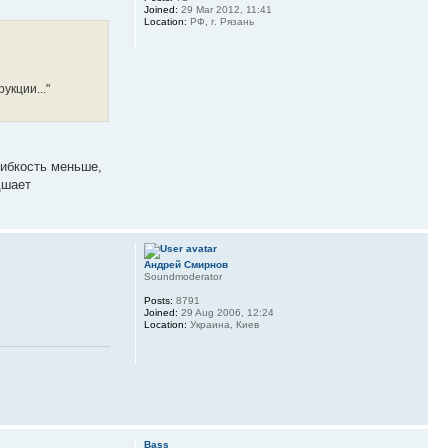
Joined:
29 Mar 2012, 11:41
Location:
РФ, г. Рязань
укции..."
гибкость меньше,
дшает
Андрей Смирнов
Soundmoderator
Posts:
8791
Joined:
29 Aug 2006, 12:24
Location:
Украина, Киев
Bass