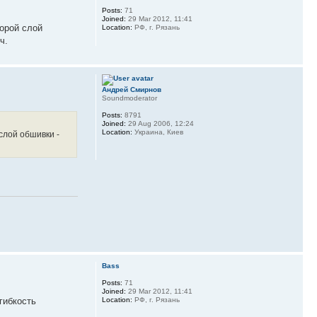
Posts:
71
Joined:
29 Mar 2012, 11:41
торой слой
Location:
РФ, г. Рязань
ч.
Андрей Смирнов
Soundmoderator
Posts:
8791
Joined:
29 Aug 2006, 12:24
Location:
Украина, Киев
слой обшивки -
Bass
Posts:
71
Joined:
29 Mar 2012, 11:41
гибкость
Location:
РФ, г. Рязань