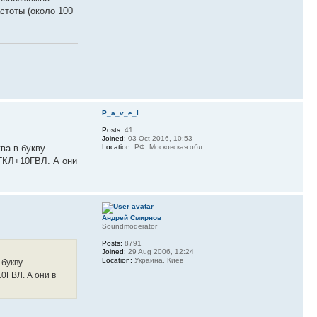
стоты (около 100
P_a_v_e_l
Posts:
41
Joined:
03 Oct 2016, 10:53
ва в букву.
Location:
РФ, Московская обл.
5ГКЛ+10ГВЛ. А они
Андрей Смирнов
Soundmoderator
Posts:
8791
Joined:
29 Aug 2006, 12:24
Location:
Украина, Киев
букву.
0ГВЛ. А они в