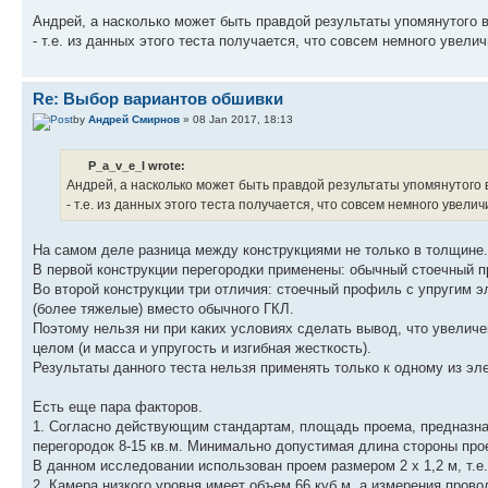
Андрей, а насколько может быть правдой результаты упомянутого в
- т.е. из данных этого теста получается, что совсем немного увел
Re: Выбор вариантов обшивки
by
Андрей Смирнов
» 08 Jan 2017, 18:13
P_a_v_e_l wrote:
Андрей, а насколько может быть правдой результаты упомянутого 
- т.е. из данных этого теста получается, что совсем немного увел
На самом деле разница между конструкциями не только в толщине.
В первой конструкции перегородки применены: обычный стоечный п
Во второй конструкции три отличия: стоечный профиль с упругим э
(более тяжелые) вместо обычного ГКЛ.
Поэтому нельзя ни при каких условиях сделать вывод, что увеличе
целом (и масса и упругость и изгибная жесткость).
Результаты данного теста нельзя применять только к одному из эл
Есть еще пара факторов.
1. Согласно действующим стандартам, площадь проема, предназна
перегородок 8-15 кв.м. Минимально допустимая длина стороны прое
В данном исследовании использован проем размером 2 х 1,2 м, т.
2. Камера низкого уровня имеет объем 66 куб.м, а измерения пров