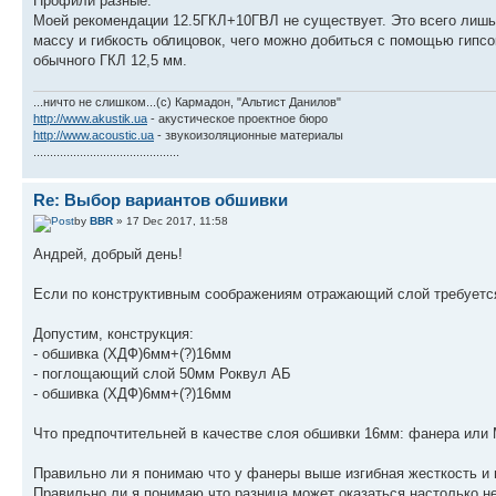
Профили разные.
Моей рекомендации 12.5ГКЛ+10ГВЛ не существует. Это всего лишь
массу и гибкость облицовок, чего можно добиться с помощью гипс
обычного ГКЛ 12,5 мм.
...ничто не слишком...(с) Кармадон, "Альтист Данилов"
http://www.akustik.ua
- акустическое проектное бюро
http://www.acoustic.ua
- звукоизоляционные материалы
............................................
Re: Выбор вариантов обшивки
by
BBR
» 17 Dec 2017, 11:58
Андрей, добрый день!
Если по конструктивным соображениям отражающий слой требуется 
Допустим, конструкция:
- обшивка (ХДФ)6мм+(?)16мм
- поглощающий слой 50мм Роквул АБ
- обшивка (ХДФ)6мм+(?)16мм
Что предпочтительней в качестве слоя обшивки 16мм: фанера или
Правильно ли я понимаю что у фанеры выше изгибная жесткость и
Правильно ли я понимаю что разница может оказаться настолько н