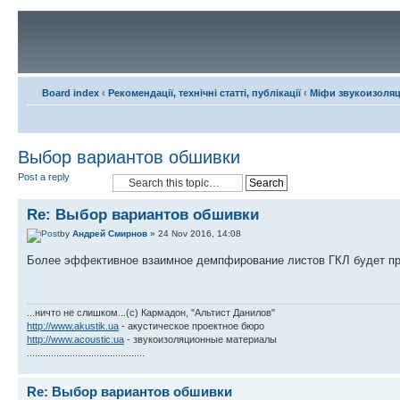
Board index
‹
Рекомендації, технічні статті, публікації
‹
Міфи звукоизоляц
Выбор вариантов обшивки
Post a reply
Re: Выбор вариантов обшивки
by
Андрей Смирнов
» 24 Nov 2016, 14:08
Более эффективное взаимное демпфирование листов ГКЛ будет пр
...ничто не слишком...(с) Кармадон, "Альтист Данилов"
http://www.akustik.ua
- акустическое проектное бюро
http://www.acoustic.ua
- звукоизоляционные материалы
............................................
Re: Выбор вариантов обшивки