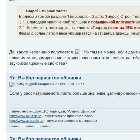
Андрей Смирнов wrote:
В одном и том же разделе "Гипсокартон Gyproc (Гипрок) Стронг" ес
1. "...Благодаря увеличенной толщине и
повышенной плотности
ма
2. "...Кроме того, гипсокартонные листы «Гипрок»
весят на 15% ме
Фраза о более легком весе упоминается на странице дважды, чему
Да, как-то несолидно получается.
Но тем не менее, если даже о
плюс имеется армирование, которое наверняка тоже влияет на гибк
звукоизоляционные свойства?
Re: Выбор вариантов обшивки
by
Андрей Смирнов
» 21 Dec 2016, 10:51
Если у рассматриваемого листа больше значение цилиндрической ж
...ничто не слишком...(с) Кармадон, "Альтист Данилов"
http://www.akustik.ua
- акустическое проектное бюро
http://www.acoustic.ua
- звукоизоляционные материалы
............................................
Re: Выбор вариантов обшивки