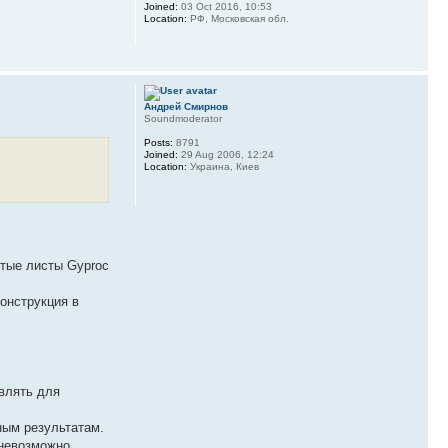
Joined:
03 Oct 2016, 10:53
Location:
РФ, Московская обл.
Андрей Смирнов
Soundmoderator
Posts:
8791
Joined:
29 Aug 2006, 12:24
Location:
Украина, Киев
стые листы Gyproc
конструкция в
влять для
ным результатам.
 невозможно