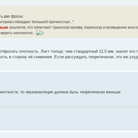
ть две фразы:
териал обладает большей прочностью..."
ньше
аналогов, что облегчает транспортировку, переноску и возведение констр
 верить непонятно...
тбросить плотность. Лист толще, чем стандартный 12,5 мм, значит его 
ость в сторону её снижения. Если рассуждать теоретически, это же уху
есткости, то звукоизоляция должна быть теоретически меньше.