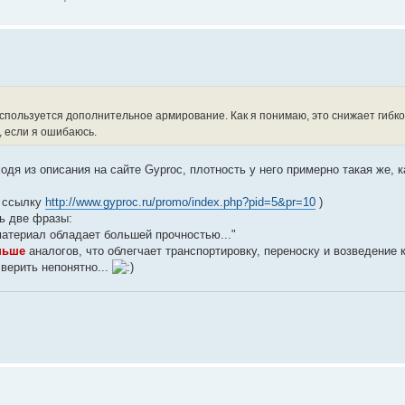
 используется дополнительное армирование. Как я понимаю, это снижает гибк
, если я ошибаюсь.
одя из описания на сайте Gyproc, плотность у него примерно такая же, к
. ссылку
http://www.gyproc.ru/promo/index.php?pid=5&pr=10
)
ть две фразы:
атериал обладает большей прочностью..."
ньше
аналогов, что облегчает транспортировку, переноску и возведение к
верить непонятно...