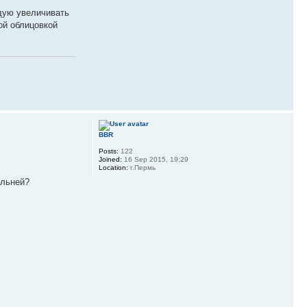
дую увеличивать
ой облицовкой
BBR
Posts:
122
Joined:
16 Sep 2015, 19:29
Location:
г.Пермь
ельней?