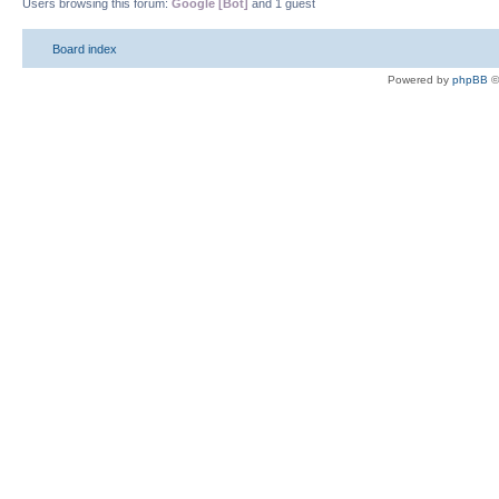
Users browsing this forum:
Google [Bot]
and 1 guest
Board index
Powered by
phpBB
©