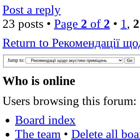
Post a reply
23 posts •
Page
2
of
2
•
1
,
2
Return to Рекомендації щ
Jump to:
Who is online
Users browsing this forum: 
Board index
The team
•
Delete all bo