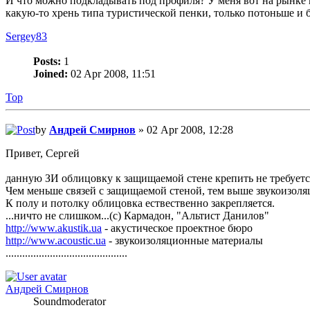
И что можно подкладывать под профиля? У меня вот на рынке н
какую-то хрень типа туристической пенки, только потоньше и 
Sergey83
Posts:
1
Joined:
02 Apr 2008, 11:51
Top
by
Андрей Смирнов
» 02 Apr 2008, 12:28
Привет, Сергей
данную ЗИ облицовку к защищаемой стене крепить не требуетс
Чем меньше связей с защищаемой стеной, тем выше звукоизоля
К полу и потолку облицовка ествественно закрепляется.
...ничто не слишком...(с) Кармадон, "Альтист Данилов"
http://www.akustik.ua
- акустическое проектное бюро
http://www.acoustic.ua
- звукоизоляционные материалы
............................................
Андрей Смирнов
Soundmoderator