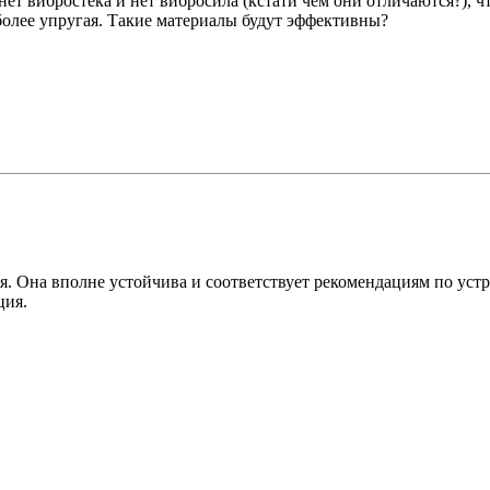
ет вибростека и нет вибросила (кстати чем они отличаются?), 
более упругая. Такие материалы будут эффективны?
я. Она вполне устойчива и соответствует рекомендациям по уст
ция.