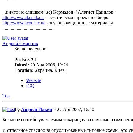
...ничто не слишком...(с) Кармадон, "Альтист Данилов"
http://www.akustik.ua
- акустическое проектное бюро
http://www.acoustic.ua
- звукоизоляционные материалы
............................................
Андрей Смирнов
Soundmoderator
Posts:
8791
Joined:
29 Aug 2006, 12:24
Location:
Украина, Киев
Website
ICQ
Top
by
Андрей Ильин
» 27 Apr 2007, 16:50
Большое спасибо уважаемым товарищам за внятные разъяснени
И отдельное спасибо за опубликованные типовые схемы, это у