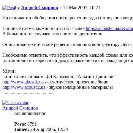
by
Андрей Смирнов
» 12 Mar 2007, 10:21
На основании обобщения опыта решения задач по звукоизоляц
Типовые схемы можно найти по ссылке
https://acoustic.ua/reco
В большинстве случаев этого вполне достаточно.
Описанные технические решения подобны конструктору Лего, 
Необходимо отметить, что эффективность каждой схемы или к
или монолитно-каркасный дом), характеристик ограждающих к
Удачи!
...ничто не слишком...(с) Кармадон, "Альтист Данилов"
http://www.akustik.ua
- акустическое проектное бюро
http://www.acoustic.ua
- звукоизоляционные материалы
............................................
Андрей Смирнов
Soundmoderator
Posts:
8791
Joined:
29 Aug 2006, 12:24