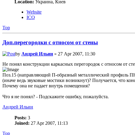
Location:
Украина, Киев
Website
ICQ
Top
Доп.перегородки с относом от стены
by
Андрей Ильин
» 27 Apr 2007, 11:30
Не понял конструкции каркасных перегородок с относом от сте
Поз.15 (направляющий П-образный металлический профиль ПН) п
(иначе ведь звуковые мостики возникнут)? Получается, что ко
Почему она не падает внутрь помещения?
Что я не понял? - Подскажите ошибку, пожалуйста.
Андрей Ильин
Posts:
3
Joined:
27 Apr 2007, 11:13
Top