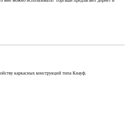
что мне можно использовать? Торгаши предлагают дорнет и
ройству каркасных конструкций типа Кнауф.