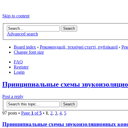
Skip to content
Advanced search
Board index
‹
Рекомендації, технічні статті, публікації
‹
Рек
Change font size
FAQ
Register
Login
Принципиальные схемы звукоизоляци
Post a reply
97 posts •
Page
1
of
5
•
1
,
2
,
3
,
4
,
5
Принципиальные схемы звукоизоляционных кон