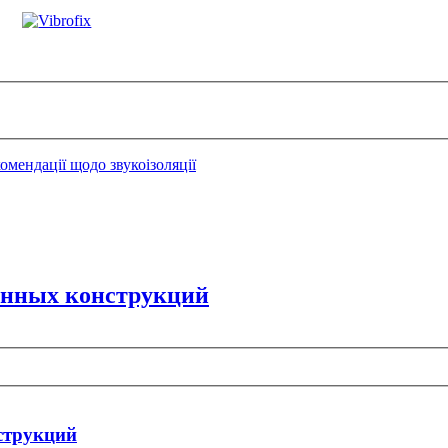
омендації щодо звукоізоляції
онных конструкций
струкций