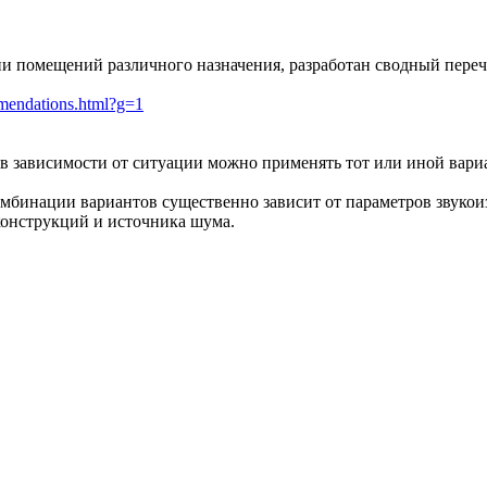
ии помещений различного назначения, разработан сводный пере
mmendations.html?g=1
в зависимости от ситуации можно применять тот или иной вари
омбинации вариантов существенно зависит от параметров звуко
онструкций и источника шума.