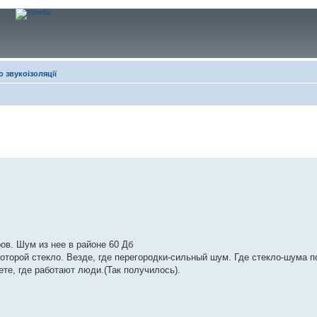
 звукоізоляції
ров. Шум из нее в районе 60 Дб
оторой стекло. Везде, где перегородки-сильный шум. Где стекло-шума п
ете, где работают люди.(Так получилось).