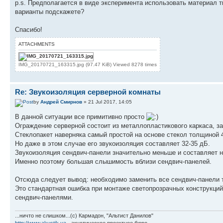
p.s. Предполагается в виде эксперимента использовать материал 
варианты подскажете?
Спасибо!
ATTACHMENTS
IMG_20170721_163315.jpg (97.47 KiB) Viewed 8278 times
Re: Звукоизоляция серверной комнаты
by
Андрей Смирнов
» 21 Jul 2017, 14:05
В данной ситуации все примитивно просто
Ограждение серверной состоит из металлопластикового каркаса, з
Стеклопакет наверняка самый простой на основе стекол толщиной 
Но даже в этом случае его звукоизоляция составляет 32-35 дБ.
Звукоизоляция сендвич-панели значительно меньше и составляет н
Именно поэтому большая слышимость вблизи сендвич-панелей.
Отсюда следует вывод: необходимо заменить все сендвич-панели та
Это стандартная ошибка при монтаже светопрозрачных конструкций
сендвич-панелями.
...ничто не слишком...(с) Кармадон, "Альтист Данилов"