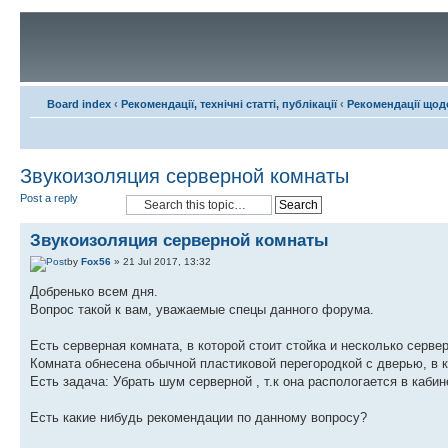
Board index
‹
Рекомендації, технічні статті, публікації
‹
Рекомендації щодо
Звукоизоляция серверной комнаты
Post a reply
Звукоизоляция серверной комнаты
by
Fox56
» 21 Jul 2017, 13:32
Добренько всем дня.
Вопрос такой к вам, уважаемые спецы данного форума.
Есть серверная комната, в которой стоит стойка и несколько серве
Комната обнесена обычной пластиковой перегородкой с дверью, в к
Есть задача: Убрать шум серверной , т.к она распологается в кабин
Есть какие нибудь рекомендации по данному вопросу?