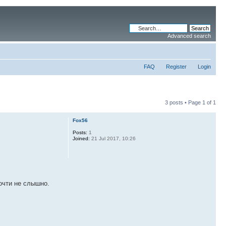
Advanced search
FAQ
Register
Login
3 posts • Page
1
of
1
Fox56
Posts:
1
Joined:
21 Jul 2017, 10:26
очти не слышно.