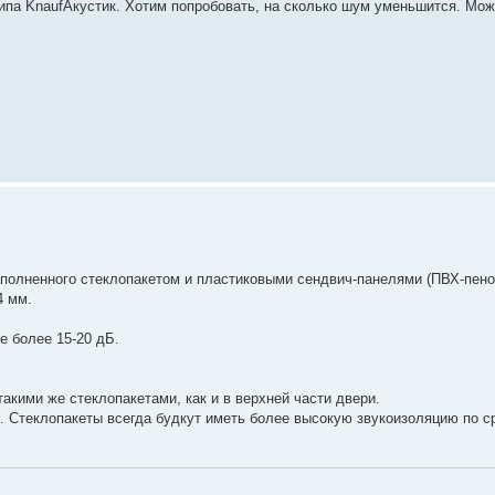
типа KnaufАкустик. Хотим попробовать, на сколько шум уменьшится. Мож
аполненного стеклопакетом и пластиковыми сендвич-панелями (ПВХ-пен
4 мм.
е более 15-20 дБ.
кими же стеклопакетами, как и в верхней части двери.
. Стеклопакеты всегда будкут иметь более высокую звукоизоляцию по с