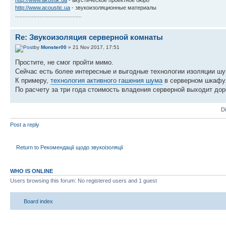
http://www.akustik.ua
- акустическое проектное бюро
http://www.acoustic.ua
- звукоизоляционные материалы
............................................
Re: Звукоизоляция серверной комнаты
by
Monster00
» 21 Nov 2017, 17:51
Простите, не смог пройти мимо.
Сейчас есть более интересные и выгодные технологии изоляции шу
К примеру,
технология активного гашения шума
в серверном шкафу
По расчету за три года стоимость владения серверной выходит дор
D
Post a reply
Return to Рекомендації щодо звукоізоляції
WHO IS ONLINE
Users browsing this forum: No registered users and 1 guest
Board index