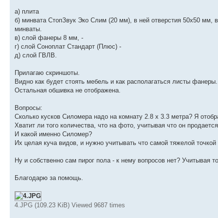
а) плита
б) минвата СтопЗвук Эко Слим (20 мм), в ней отверстия 50х50 мм,
минваты.
в) слой фанеры 8 мм, -
г) слой Соноплат Стандарт (Плюс) -
д) слой ГВЛВ.
Прилагаю скриншоты.
Видно как будет стоять мебель и как располагаться листы фанеры
Остальная обшивка не отображена.
Вопросы:
Сколько кусков Силомера надо на комнату 2.8 х 3.3 метра? Я отобр
Хватит ли того количества, что на фото, учитывая что он продается
И какой именно Силомер?
Их целая куча видов, и нужно учитывать что самой тяжелой точкой
Ну и собственно сам пирог пола - к нему вопросов нет? Учитывая т
Благодарю за помощь.
4.JPG (109.23 KiB) Viewed 9687 times