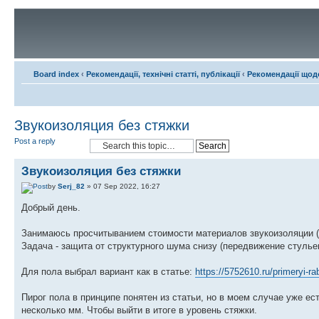
Board index
‹
Рекомендації, технічні статті, публікації
‹
Рекомендації щодо
Звукоизоляция без стяжки
Post a reply
Звукоизоляция без стяжки
by
Serj_82
» 07 Sep 2022, 16:27
Добрый день.
Занимаюсь просчитыванием стоимости материалов звукоизоляции (
Задача - защита от структурного шума снизу (передвижение стулье
Для пола выбрал вариант как в статье:
https://5752610.ru/primeryi-ra
Пирог пола в принципе понятен из статьи, но в моем случае уже ес
несколько мм. Чтобы выйти в итоге в уровень стяжки.