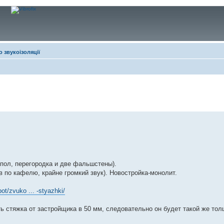
 звукоізоляції
пол, перегородка и две фальшстены).
в по кафелю, крайне громкий звук). Новостройка-монолит.
bot/zvuko ... -styazhki/
ть стяжка от застройщика в 50 мм, следовательно он будет такой же тол