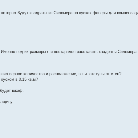
 в которых будут квадраты из Силомера на кусках фанеры для компенса
. Именно под их размеры я и постарался расставить квадраты Силомера.
азил верное количество и расположение, в т.ч. отступы от стен?
 куском в 0.15 кв.м?
 будет шкаф.
олщину.