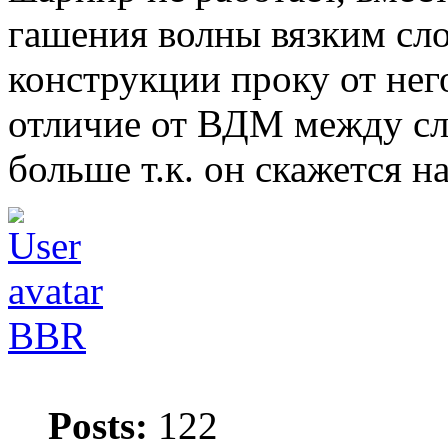
гашения волны вязким сло
конструкции проку от нег
отличие от ВДМ между сл
больше т.к. он скажется н
BBR
Posts:
122