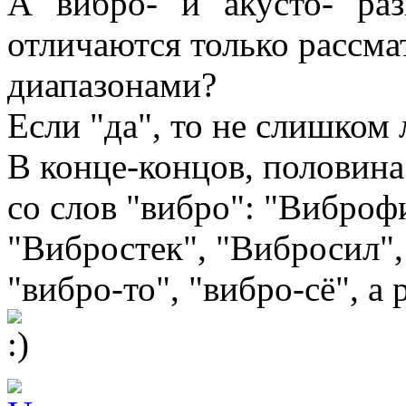
А "вибро-" и "акусто-" ра
отличаются только рассм
диапазонами?
Если "да", то не слишком 
В конце-концов, половина
со слов "вибро": "Виброф
"Вибростек", "Вибросил",
"вибро-то", "вибро-сё", а