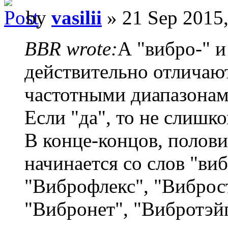
by
vasilii
» 21 Sep 2015,
BBR wrote:
А "вибро-" и
действительно отличаю
частотными диапазона
Если "да", то не слишк
В конце-концов, полови
начинается со слов "ви
"Виброфлекс", "Виброс
"Вибронет", "Вибротэйп"