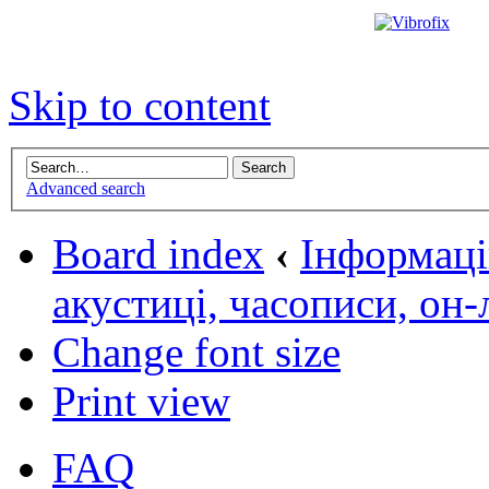
Skip to content
Advanced search
Board index
‹
Інформаці
акустиці, часописи, он
Change font size
Print view
FAQ