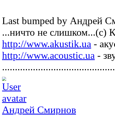
Last bumped by Андрей См
...ничто не слишком...(с)
http://www.akustik.ua
- аку
http://www.acoustic.ua
- зв
............................................
Андрей Смирнов