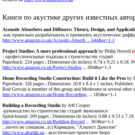
Книги по акустике других известных авто
Acoustic Absorbers and Diffusers: Theory, Design, and Applicat
-как правильно разрабатывать и применять акустические дифф
http://www.amazon.co.uk/Acoustic-Absorb ... 644&sr=1-3
Project Studios: A more professional approach
by Philip Newell
(
- профессиональные подходы к строительству студий
Paperback: 224 pages ; Dimensions (in inches): 0.74 x 9.21 x 6.18.
http://www.amazon.co.uk/Project-Studios
... 094&sr=1-3
Home Recording Studio Construction: Build it Like the Pros
by 
Paperback: 326 pages ; Dimensions: 10.8 x 8.4 x 1 inches; Publisher
Rod Gervais is member of this group and Moderator in several other s
http://www.amazon.co.uk/Home-Recording-
... 185&sr=1-1
Building a Recording Studio
by Jeff Cooper
-руководство по строительству студий звукозаписи
Spiral-bound: 209 pages ; Dimensions (in inches): 0.88 x 9.53 x 7.1
http://www.amazon.co.uk/Building-Record
... 303&sr=1-1
...ничто не слишком...(с) Кармадон, "Альтист Данилов"
http://www.akustik.ua
- акустическое проектное бюро