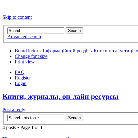
Skip to content
Advanced search
Board index
‹
Інформаційний розділ
‹
Книги по акустиці, 
Change font size
Print view
FAQ
Register
Login
Книги, журналы, он-лайн ресурсы
Post a reply
4 posts • Page
1
of
1