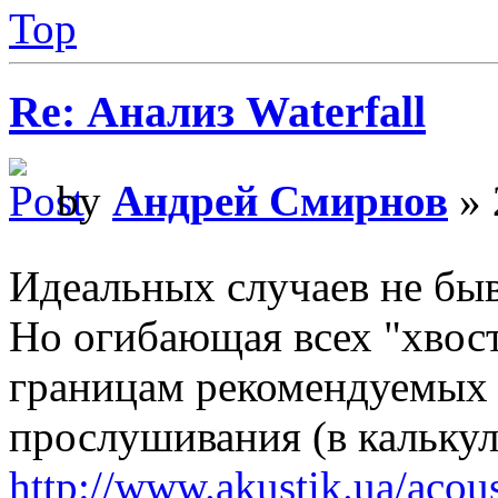
Top
Re: Анализ Waterfall
by
Андрей Смирнов
» 
Идеальных случаев не бы
Но огибающая всех "хвост
границам рекомендуемых 
прослушивания (в кальку
http://www.akustik.ua/acous