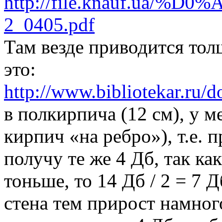
http://file.knauf.ua/%D
2_0405.pdf
Там везде приводится тол
это:
http://www.bibliotekar.ru/
в полкирпича (12 см), у м
кирпич «на ребро»), т.е. п
получу те же 4 Дб, так как
тоньше, то 14 Дб / 2 = 7 
стена тем прирост намног