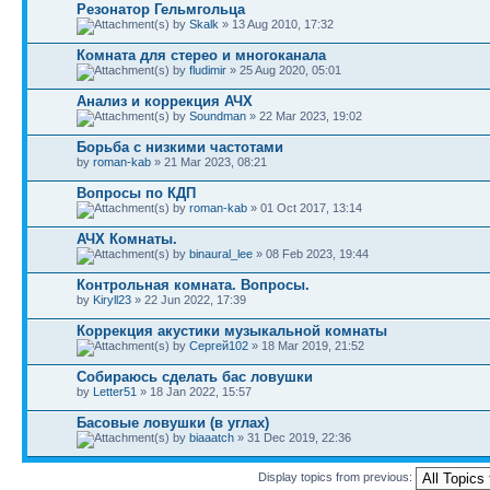
Резонатор Гельмгольца
by
Skalk
» 13 Aug 2010, 17:32
Комната для стерео и многоканала
by
fludimir
» 25 Aug 2020, 05:01
Анализ и коррекция АЧХ
by
Soundman
» 22 Mar 2023, 19:02
Борьба с низкими частотами
by
roman-kab
» 21 Mar 2023, 08:21
Вопросы по КДП
by
roman-kab
» 01 Oct 2017, 13:14
АЧХ Комнаты.
by
binaural_lee
» 08 Feb 2023, 19:44
Контрольная комната. Вопросы.
by
Kiryll23
» 22 Jun 2022, 17:39
Коррекция акустики музыкальной комнаты
by
Сергей102
» 18 Mar 2019, 21:52
Собираюсь сделать бас ловушки
by
Letter51
» 18 Jan 2022, 15:57
Басовые ловушки (в углах)
by
biaaatch
» 31 Dec 2019, 22:36
Display topics from previous: