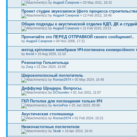
by
Андрей Смирнов
» 20 May 2011, 18:15
Проект студии звукозаписи (фото процесса строительства
by
Андрей Смирнов
» 12 Feb 2012, 18:46
Общие подходы к акустической отделке КДП, ДК и студий
by
Андрей Смирнов
» 11 Feb 2010, 23:21
Прочитайте это ПЕРЕД ОТПРАВКОЙ своего сообщения!..
by
Андрей Смирнов
» 04 Nov 2006, 17:21
метод кріплення мембрани НЧ-поглинача конверсійного 
by
levod
» 15 Aug 2025, 11:10
Резонатор Гельмгольца
by
Zurg
» 21 Dec 2024, 10:09
Широкополосный поглотитель
by
Roman2974
» 05 May 2024, 16:48
Диффузер Шредера. Вопросы.
by
DChuvelev
» 01 Jun 2011, 11:07
ГКЛ Потолок для поглощения только НЧ
by
АнтонРон
» 25 Jan 2023, 00:56
Акустическая столешница
by
Roman2974
» 01 Feb 2024, 15:21
Низкочастотные поглотители
by
Skalk
» 16 Apr 2010, 16:41