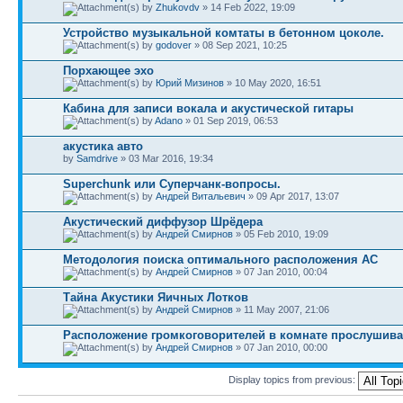
by
Zhukovdv
» 14 Feb 2022, 19:09
Устройство музыкальной комтаты в бетонном цоколе.
by
godover
» 08 Sep 2021, 10:25
Порхающее эхо
by
Юрий Мизинов
» 10 May 2020, 16:51
Кабина для записи вокала и акустической гитары
by
Adano
» 01 Sep 2019, 06:53
акустика авто
by
Samdrive
» 03 Mar 2016, 19:34
Superchunk или Суперчанк-вопросы.
by
Андрей Витальевич
» 09 Apr 2017, 13:07
Акустический диффузор Шрёдера
by
Андрей Смирнов
» 05 Feb 2010, 19:09
Методология поиска оптимального расположения АС
by
Андрей Смирнов
» 07 Jan 2010, 00:04
Тайна Акустики Яичных Лотков
by
Андрей Смирнов
» 11 May 2007, 21:06
Расположение громкоговорителей в комнате прослушив
by
Андрей Смирнов
» 07 Jan 2010, 00:00
Display topics from previous: