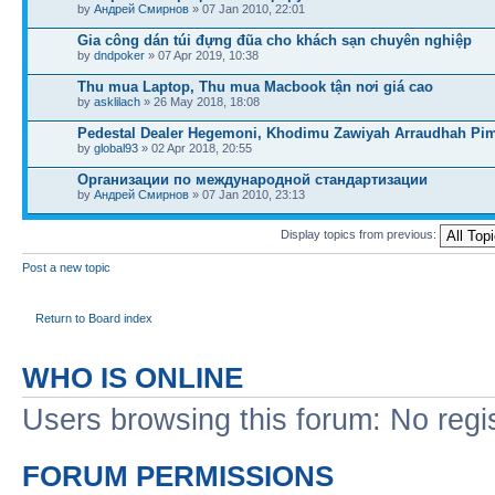
by
Андрей Смирнов
» 07 Jan 2010, 22:01
Gia công dán túi đựng đũa cho khách sạn chuyên nghiệp
by
dndpoker
» 07 Apr 2019, 10:38
Thu mua Laptop, Thu mua Macbook tận nơi giá cao
by
asklilach
» 26 May 2018, 18:08
Pedestal Dealer Hegemoni, Khodimu Zawiyah Arraudhah Pim
by
global93
» 02 Apr 2018, 20:55
Организации по международной стандартизации
by
Андрей Смирнов
» 07 Jan 2010, 23:13
Display topics from previous:
Post a new topic
Return to Board index
WHO IS ONLINE
Users browsing this forum: No regi
FORUM PERMISSIONS