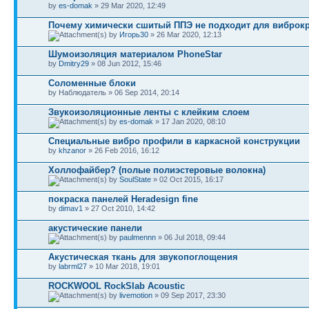
by
es-domak
» 29 Mar 2020, 12:49
Почему химически сшитый ППЭ не подходит для виброк
by
Игорь30
» 26 Mar 2020, 12:13
Шумоизоляция материалом PhoneStar
by
Dmitry29
» 08 Jun 2012, 15:46
Соломенные блоки
by Наблюдатель » 06 Sep 2014, 20:14
Звукоизоляционные ленты с клейким слоем
by
es-domak
» 17 Jan 2020, 08:10
Специальные вибро профили в каркасной конструкции
by
khzanor
» 26 Feb 2016, 16:12
Холлофайбер? (полые полиэстеровые волокна)
by
SoulState
» 02 Oct 2015, 16:17
покраска панелей Heradesign fine
by
dimav1
» 27 Oct 2010, 14:42
акустические панели
by
paulmennn
» 06 Jul 2018, 09:44
Акустическая ткань для звукопоглощения
by
labrml27
» 10 Mar 2018, 19:01
ROCKWOOL RockSlab Acoustic
by
livemotion
» 09 Sep 2017, 23:30