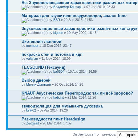
Re: Звукопоглощающие характеристики различных матер
by
Владимир Контарь
» 07 Jan 2010, 23:33
Материал для глушителя воздуховодов, аналог Inno
by
BBR
» 20 Sep 2015, 21:53
Звукоизоляционные характеристики различных конструк
by
bigben
» 10 May 2009, 16:45
Экотеплин льняной
by
teemour
» 18 Dec 2012, 23:47
покраска стен и потолка в кдп
by
valerian
» 11 Nov 2014, 10:09
TECSOUND (Тексаунд)
by
ba0504
» 10 Aug 2014, 16:59
Выбор дверей
by
Милин Дмитрий
» 20 Oct 2014, 14:28
KNAUF Акустическая Перегородка: так ли всё здорово?
by
kationit
» 21 Mar 2014, 11:26
звукоизоляция для музыканта духовика
by
kirik02
» 07 Apr 2014, 19:20
Разновидности плит Heradesign
by
Zeitgeist
» 20 Mar 2014, 17:09
Display topics from previous: