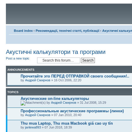
Board index
‹
Рекомендації, технічні статті, публікації
‹
Акустичні кальку
Акустичні калькулятори та програми
Post a new topic
ANNOUNCEMENTS
Прочитайте это ПЕРЕД ОТПРАВКОЙ своего сообщения!..
by
Андрей Смирнов
» 16 Oct 2006, 22:20
TOPICS
Акустические on-line калькуляторы
by
Андрей Смирнов
» 31 Jul 2008, 15:29
Профессиональные акустические программы (линки)
by
Андрей Смирнов
» 07 Jan 2010, 20:40
Thu mua Laptop, Thu mua Macbook giá cao uy tín
by
janlewa893
» 07 Jun 2018, 18:39