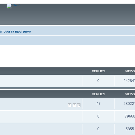
лятори та програми
REPLIES
VIEWS
0
24284
REPLIES
VIEWS
47
28022
1
2
3
8
7966
0
5855