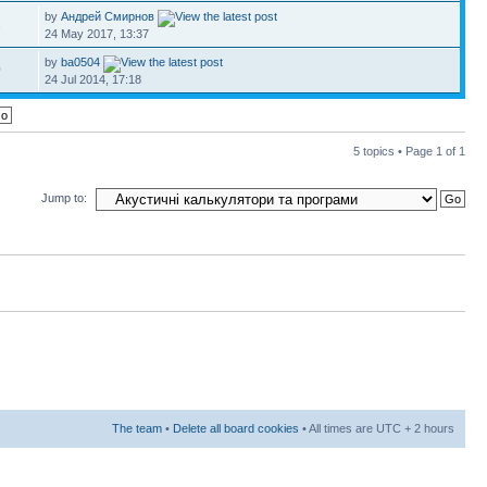
by
Андрей Смирнов
1
24 May 2017, 13:37
by
ba0504
0
24 Jul 2014, 17:18
5 topics • Page
1
of
1
Jump to:
The team
•
Delete all board cookies
• All times are UTC + 2 hours