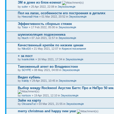
ЗМ в доме из блок-комнат
by
sufer
» 25 Apr 2022, 22:08 in
Звукоізоляція
Пол на лагах, особенности его построения в деталях
by
Николай Нов
» 01 Mar 2022, 20:52 in
Звукоізоляція
Эффективность сборных стяжек
by
Totor
» 17 Feb 2022, 05:00 in
Звукоізоляція
шумоизоляция подоконника
by
htuch
» 07 Jun 2021, 11:57 in
Звукоізоляція
Качественный крепёж по низким ценам
by
Nikol16
» 21 May 2021, 12:07 in
Корисні посилання
+ за пост
by
IvankoVek
» 16 May 2021, 17:34 in
Звукоізоляція
Таможенный агент во Владивостоке
by
SOYPE
» 08 May 2021, 04:00 in
Звукоізоляція
Видео кубань
by
Irakliy
» 29 Apr 2021, 10:45 in
Звукоізоляція
Выбор между Rockwool Акустик Баттс Про и НеПро 50 мм
by
nortsov
» 19 Apr 2021, 12:10 in
Звукоізоляція
Займ на карту
by
OksanaTut
» 03 Mar 2021, 21:55 in
Звукоізоляція
merry christmas and happy new year