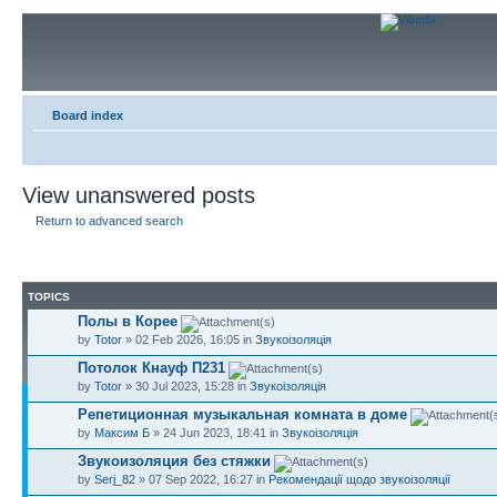
Board index
View unanswered posts
Return to advanced search
TOPICS
Полы в Корее
by
Totor
» 02 Feb 2026, 16:05 in
Звукоізоляція
Потолок Кнауф П231
by
Totor
» 30 Jul 2023, 15:28 in
Звукоізоляція
Репетиционная музыкальная комната в доме
by
Максим Б
» 24 Jun 2023, 18:41 in
Звукоізоляція
Звукоизоляция без стяжки
by
Serj_82
» 07 Sep 2022, 16:27 in
Рекомендації щодо звукоізоляції