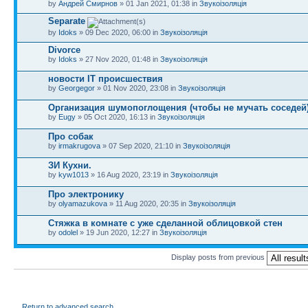
by
Андрей Смирнов
» 01 Jan 2021, 01:38 in
Звукоізоляція
Separate
by
Idoks
» 09 Dec 2020, 06:00 in
Звукоізоляція
Divorce
by
Idoks
» 27 Nov 2020, 01:48 in
Звукоізоляція
новости IT происшествия
by
Georgegor
» 01 Nov 2020, 23:08 in
Звукоізоляція
Организация шумопоглощения (чтобы не мучать соседей
by
Eugy
» 05 Oct 2020, 16:13 in
Звукоізоляція
Про собак
by
irmakrugova
» 07 Sep 2020, 21:10 in
Звукоізоляція
ЗИ Кухни.
by
kyw1013
» 16 Aug 2020, 23:19 in
Звукоізоляція
Про электронику
by
olyamazukova
» 11 Aug 2020, 20:35 in
Звукоізоляція
Стяжка в комнате с уже сделанной облицовкой стен
by
odolel
» 19 Jun 2020, 12:27 in
Звукоізоляція
Display posts from previous
Return to advanced search