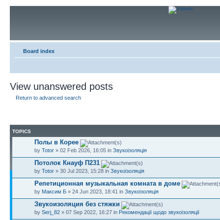
Board index
View unanswered posts
Return to advanced search
TOPICS
Полы в Корее
by
Totor
» 02 Feb 2026, 16:05 in
Звукоізоляція
Потолок Кнауф П231
by
Totor
» 30 Jul 2023, 15:28 in
Звукоізоляція
Репетиционная музыкальная комната в доме
by
Максим Б
» 24 Jun 2023, 18:41 in
Звукоізоляція
Звукоизоляция без стяжки
by
Serj_82
» 07 Sep 2022, 16:27 in
Рекомендації щодо звукоізоляції