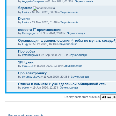
by
Андрей Смирнов
» 01 Jan 2021, 01:38 in
Звукоізоляція
Separate
by
Idoks
» 09 Dec 2020, 06:00 in
Звукоізоляція
Divorce
by
Idoks
» 27 Nov 2020, 01:48 in
Звукоізоляція
новости IT происшествия
by
Georgegor
» 01 Nov 2020, 23:08 in
Звукоізоляція
Организация шумопоглощения (чтобы не мучать соседей
by
Eugy
» 05 Oct 2020, 16:13 in
Звукоізоляція
Про собак
by
irmakrugova
» 07 Sep 2020, 21:10 in
Звукоізоляція
ЗИ Кухни.
by
kyw1013
» 16 Aug 2020, 23:19 in
Звукоізоляція
Про электронику
by
olyamazukova
» 11 Aug 2020, 20:35 in
Звукоізоляція
Стяжка в комнате с уже сделанной облицовкой стен
by
odolel
» 19 Jun 2020, 12:27 in
Звукоізоляція
Display posts from previous
Return to advanced search