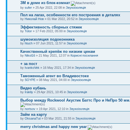
ЗМ в доме из блок-комнат
by
sufer
» 25 Apr 2022, 22:08 in
Звукоізоляція
Пол на лагах, особенности его построения в деталях
by
Николай Нов
» 01 Mar 2022, 20:52 in
Звукоізоляція
Эффективность сборных стяжек
by
Totor
» 17 Feb 2022, 05:00 in
Звукоізоляція
шумоизоляция подоконника
by
htuch
» 07 Jun 2021, 11:57 in
Звукоізоляція
Качественный крепёж по низким ценам
by
Nikol16
» 21 May 2021, 12:07 in
Корисні посилання
+ за пост
by
IvankoVek
» 16 May 2021, 17:34 in
Звукоізоляція
Таможенный агент во Владивостоке
by
SOYPE
» 08 May 2021, 04:00 in
Звукоізоляція
Видео кубань
by
Irakliy
» 29 Apr 2021, 10:45 in
Звукоізоляція
Выбор между Rockwool Акустик Баттс Про и НеПро 50 мм
by
nortsov
» 19 Apr 2021, 12:10 in
Звукоізоляція
Займ на карту
by
OksanaTut
» 03 Mar 2021, 21:55 in
Звукоізоляція
merry christmas and happy new year