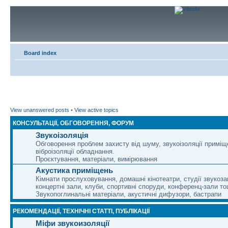
Board index
View unanswered posts
•
View active topics
КОНСУЛЬТАЦІЇ, ОБГОВОРЕННЯ, ФОРУМ
Звукоізоляція
Обговорення проблем захисту від шуму, звукоізоляції приміщ
віброізоляції обладнання.
Проєктування, матеріали, вимірювання
Акустика приміщень
Кімнати прослуховування, домашні кінотеатри, студії звукоза
концертні зали, клуби, спортивні споруди, конференц-зали то
Звукопоглинальні матеріали, акустичні дифузори, бастрапи
РЕКОМЕНДАЦІЇ, ТЕХНІЧНІ СТАТТІ, ПУБЛІКАЦІЇ
Міфи звукоизоляції