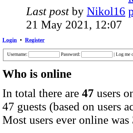
Last post
by
Nikol16
21 May 2021, 12:07
Login
•
Register
Username:
Password:
|
Log me o
Who is online
In total there are
47
users on
47 guests (based on users ac
Most users ever online was