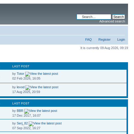
Advanced search
FAQ
Register
Login
It is currently 09 Aug 2026, 09:19
S
LAST POST
by
Totor
2
02 Feb 2026, 16:05
by
levod
17 Aug 2025, 20:59
S
LAST POST
by
BBR
17 Dec 2017, 16:07
by
Serj_82
07 Sep 2022, 16:27