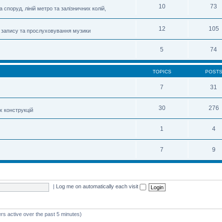
10
73
 споруд, ліній метро та залізничних колій,
12
105
 запису та прослуховування музики
5
74
TOPICS
POST
7
31
30
276
х конструкцій
1
4
7
9
|
Log me on automatically each visit
rs active over the past 5 minutes)