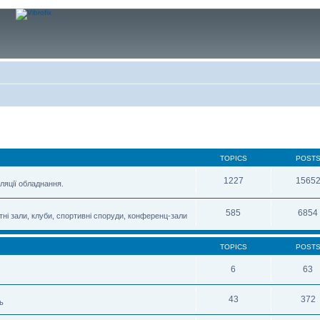
TOPICS
POST
1227
1565
ляції обладнання.
585
6854
тні зали, клуби, спортивні споруди, конференц-зали
TOPICS
POST
6
63
43
372
ь