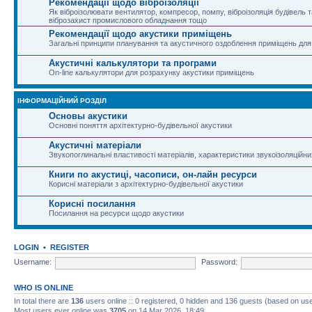
Рекомендації щодо віброізоляції
Як віброізолювати вентилятор, компресор, помпу, віброізоляція будівель та
віброзахист промислового обладнання тощо
Рекомендації щодо акустики приміщень
Загальні принципи планування та акустичного оздоблення приміщень для
Акустичні калькулятори та програми
On-line калькулятори для розрахунку акустики приміщень
ІНФОРМАЦІЙНИЙ РОЗДІЛ
Основы акустики
Основні поняття архітектурно-будівельної акустики
Акустичні матеріали
Звукопоглинальні властивості матеріалів, характеристики звукоізоляційни
Книги по акустиці, часописи, он-лайн ресурси
Корисні матеріали з архітектурно-будівельної акустики
Корисні посилання
Посилання на ресурси щодо акустики
LOGIN
•
REGISTER
Username:
Password:
WHO IS ONLINE
In total there are
136
users online :: 0 registered, 0 hidden and 136 guests (based on use
Most users ever online was
3705
on 14 Mar 2026, 18:49