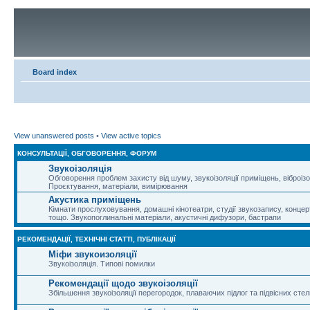
Board index
View unanswered posts
•
View active topics
КОНСУЛЬТАЦІЇ, ОБГОВОРЕННЯ, ФОРУМ
Звукоізоляція
Обговорення проблем захисту від шуму, звукоізоляції приміщень, віброізо
Проєктування, матеріали, вимірювання
Акустика приміщень
Кімнати прослуховування, домашні кінотеатри, студії звукозапису, концер
тощо. Звукопоглинальні матеріали, акустичні дифузори, бастрапи
РЕКОМЕНДАЦІЇ, ТЕХНІЧНІ СТАТТІ, ПУБЛІКАЦІЇ
Міфи звукоизоляції
Звукоізоляція. Типові помилки
Рекомендації щодо звукоізоляції
Збільшення звукоізоляції перегородок, плаваючих підлог та підвісних стел