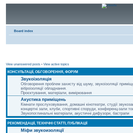
Board index
View unanswered posts
•
View active topics
КОНСУЛЬТАЦІЇ, ОБГОВОРЕННЯ, ФОРУМ
Звукоізоляція
Обговорення проблем захисту від шуму, звукоізоляції приміщ
віброізоляції обладнання.
Проєктування, матеріали, вимірювання
Акустика приміщень
Кімнати прослуховування, домашні кінотеатри, студії звукоза
концертні зали, клуби, спортивні споруди, конференц-зали то
Звукопоглинальні матеріали, акустичні дифузори, бастрапи
РЕКОМЕНДАЦІЇ, ТЕХНІЧНІ СТАТТІ, ПУБЛІКАЦІЇ
Міфи звукоизоляції