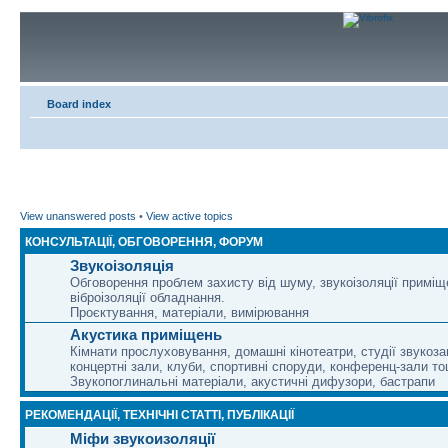
Board index
View unanswered posts
•
View active topics
КОНСУЛЬТАЦІЇ, ОБГОВОРЕННЯ, ФОРУМ
Звукоізоляція
Обговорення проблем захисту від шуму, звукоізоляції приміщ
віброізоляції обладнання.
Проєктування, матеріали, вимірювання
Акустика приміщень
Кімнати прослуховування, домашні кінотеатри, студії звукоза
концертні зали, клуби, спортивні споруди, конференц-зали то
Звукопоглинальні матеріали, акустичні дифузори, бастрапи
РЕКОМЕНДАЦІЇ, ТЕХНІЧНІ СТАТТІ, ПУБЛІКАЦІЇ
Міфи звукоизоляції