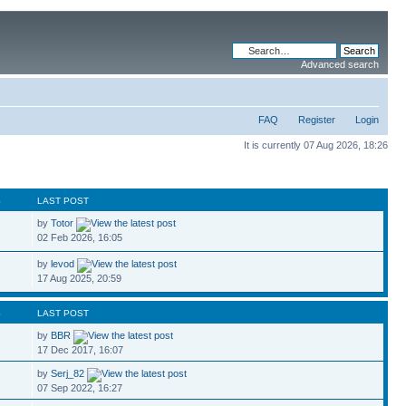
Advanced search
FAQ
Register
Login
It is currently 07 Aug 2026, 18:26
S
LAST POST
by
Totor
2
02 Feb 2026, 16:05
by
levod
17 Aug 2025, 20:59
S
LAST POST
by
BBR
17 Dec 2017, 16:07
by
Serj_82
07 Sep 2022, 16:27