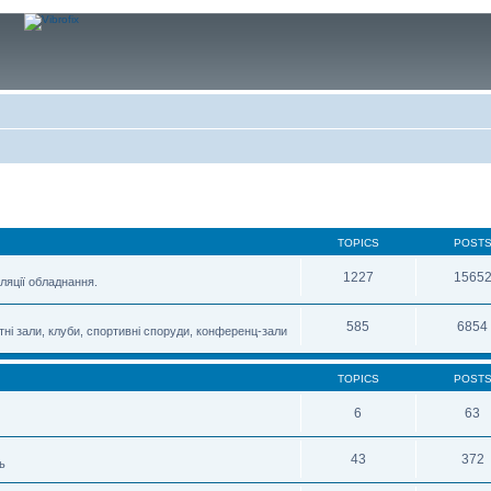
TOPICS
POST
1227
1565
ляції обладнання.
585
6854
тні зали, клуби, спортивні споруди, конференц-зали
TOPICS
POST
6
63
43
372
ь