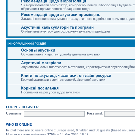
Рекомендації щодо віброізоляції
Як віброізолювати вентилятор, компресор, помпу, віброізоляція будівель та
віброзахист промислового обладнання тощо
Рекомендації щодо акустики приміщень
Загальні принципи планування та акустичного оздоблення приміщень для
Акустичні калькулятори та програми
On-line калькулятори для розрахунку акустики приміщень
ІНФОРМАЦІЙНИЙ РОЗДІЛ
Основы акустики
Основні поняття архітектурно-будівельної акустики
Акустичні матеріали
Звукопоглинальні властивості матеріалів, характеристики звукоізоляційни
Книги по акустиці, часописи, он-лайн ресурси
Корисні матеріали з архітектурно-будівельної акустики
Корисні посилання
Посилання на ресурси щодо акустики
LOGIN
•
REGISTER
Username:
Password:
WHO IS ONLINE
In total there are
58
users online :: 0 registered, 0 hidden and 58 guests (based on users
Most users ever online was
3705
on 14 Mar 2026, 18:49