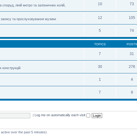
10
73
 споруд, ліній метро та залізничних колій,
12
105
 запису та прослуховування музики
5
74
TOPICS
POST
7
31
30
276
х конструкцій
1
4
7
9
|
Log me on automatically each visit
 active over the past 5 minutes)