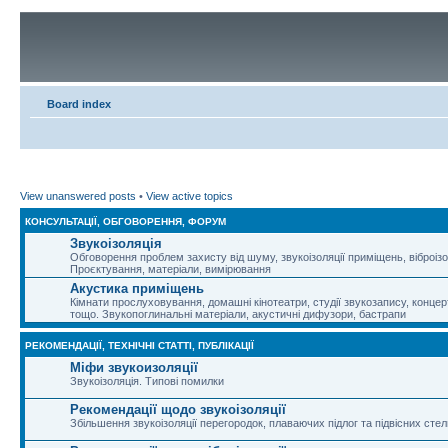
Board index
View unanswered posts
•
View active topics
КОНСУЛЬТАЦІЇ, ОБГОВОРЕННЯ, ФОРУМ
Звукоізоляція
Обговорення проблем захисту від шуму, звукоізоляції приміщень, віброізо
Проєктування, матеріали, вимірювання
Акустика приміщень
Кімнати прослуховування, домашні кінотеатри, студії звукозапису, концер
тощо. Звукопоглинальні матеріали, акустичні дифузори, бастрапи
РЕКОМЕНДАЦІЇ, ТЕХНІЧНІ СТАТТІ, ПУБЛІКАЦІЇ
Міфи звукоизоляції
Звукоізоляція. Типові помилки
Рекомендації щодо звукоізоляції
Збільшення звукоізоляції перегородок, плаваючих підлог та підвісних стел