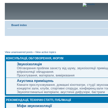
Board index
View unanswered posts
•
View active topics
КОНСУЛЬТАЦІЇ, ОБГОВОРЕННЯ, ФОРУМ
Звукоізоляція
Обговорення проблем захисту від шуму, звукоізоляції приміщ
віброізоляції обладнання.
Проєктування, матеріали, вимірювання
Акустика приміщень
Кімнати прослуховування, домашні кінотеатри, студії звукоза
концертні зали, клуби, спортивні споруди, конференц-зали то
Звукопоглинальні матеріали, акустичні дифузори, бастрапи
РЕКОМЕНДАЦІЇ, ТЕХНІЧНІ СТАТТІ, ПУБЛІКАЦІЇ
Міфи звукоизоляції