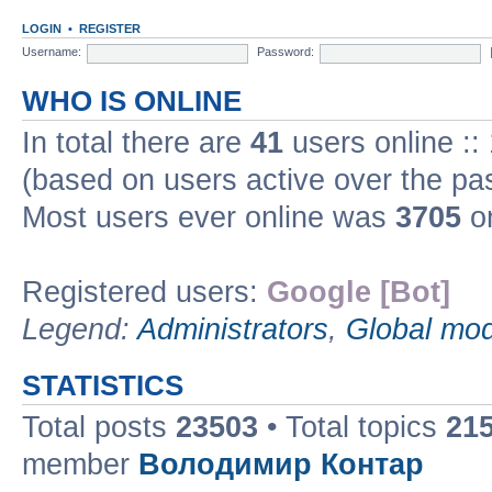
LOGIN
•
REGISTER
Username:
Password:
WHO IS ONLINE
In total there are
41
users online ::
(based on users active over the pa
Most users ever online was
3705
on
Registered users:
Google [Bot]
Legend:
Administrators
,
Global mod
STATISTICS
Total posts
23503
• Total topics
21
member
Володимир Контар