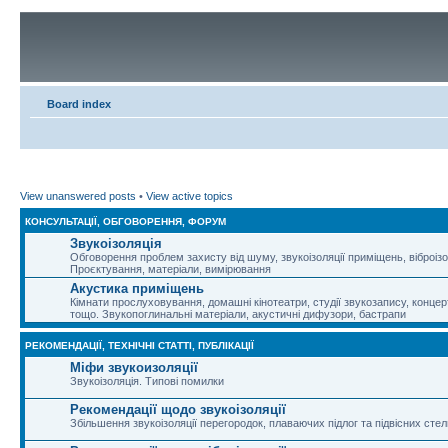
Board index
View unanswered posts
•
View active topics
КОНСУЛЬТАЦІЇ, ОБГОВОРЕННЯ, ФОРУМ
Звукоізоляція
Обговорення проблем захисту від шуму, звукоізоляції приміщень, віброізо
Проєктування, матеріали, вимірювання
Акустика приміщень
Кімнати прослуховування, домашні кінотеатри, студії звукозапису, концер
тощо. Звукопоглинальні матеріали, акустичні дифузори, бастрапи
РЕКОМЕНДАЦІЇ, ТЕХНІЧНІ СТАТТІ, ПУБЛІКАЦІЇ
Міфи звукоизоляції
Звукоізоляція. Типові помилки
Рекомендації щодо звукоізоляції
Збільшення звукоізоляції перегородок, плаваючих підлог та підвісних стел