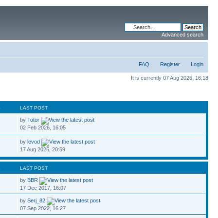
Advanced search
FAQ
Register
Login
It is currently 07 Aug 2026, 16:18
S
LAST POST
by
Totor
2
02 Feb 2026, 16:05
by
levod
17 Aug 2025, 20:59
S
LAST POST
by
BBR
17 Dec 2017, 16:07
by
Serj_82
07 Sep 2022, 16:27