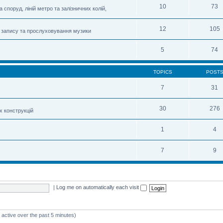
10
73
 споруд, ліній метро та залізничних колій,
12
105
 запису та прослуховування музики
5
74
TOPICS
POST
7
31
30
276
х конструкцій
1
4
7
9
|
Log me on automatically each visit
 active over the past 5 minutes)