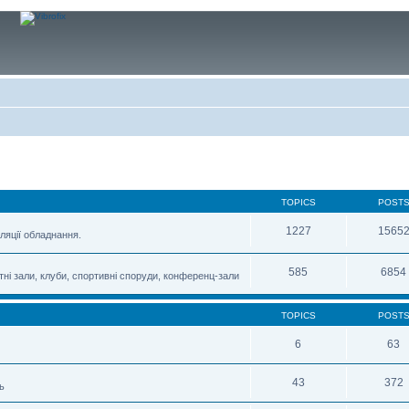
TOPICS
POST
1227
1565
ляції обладнання.
585
6854
тні зали, клуби, спортивні споруди, конференц-зали
TOPICS
POST
6
63
43
372
ь