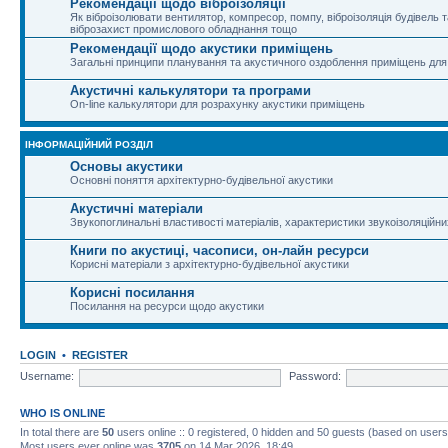
Рекомендації щодо віброізоляції
Як віброізолювати вентилятор, компресор, помпу, віброізоляція будівель та
віброзахист промислового обладнання тощо
Рекомендації щодо акустики приміщень
Загальні принципи планування та акустичного оздоблення приміщень для
Акустичні калькулятори та програми
On-line калькулятори для розрахунку акустики приміщень
ІНФОРМАЦІЙНИЙ РОЗДІЛ
Основы акустики
Основні поняття архітектурно-будівельної акустики
Акустичні матеріали
Звукопоглинальні властивості матеріалів, характеристики звукоізоляційни
Книги по акустиці, часописи, он-лайн ресурси
Корисні матеріали з архітектурно-будівельної акустики
Корисні посилання
Посилання на ресурси щодо акустики
LOGIN
•
REGISTER
Username:
Password:
WHO IS ONLINE
In total there are
50
users online :: 0 registered, 0 hidden and 50 guests (based on users
Most users ever online was
3705
on 14 Mar 2026, 18:49