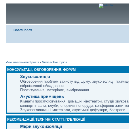
Board index
View unanswered posts
•
View active topics
КОНСУЛЬТАЦІЇ, ОБГОВОРЕННЯ, ФОРУМ
Звукоізоляція
Обговорення проблем захисту від шуму, звукоізоляції приміщ
віброізоляції обладнання.
Проєктування, матеріали, вимірювання
Акустика приміщень
Кімнати прослуховування, домашні кінотеатри, студії звукоза
концертні зали, клуби, спортивні споруди, конференц-зали то
Звукопоглинальні матеріали, акустичні дифузори, бастрапи
РЕКОМЕНДАЦІЇ, ТЕХНІЧНІ СТАТТІ, ПУБЛІКАЦІЇ
Міфи звукоизоляції